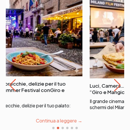
e orecchie, delizie per il tuo
Luci, Camera… Si 
a Summer Festival conGiro e
“Giro e Mangio”
Il grande cinema in
orecchie, delizie per il tuo palato:
schermi del Milano
…
Continua a leggere →