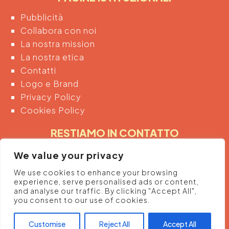
Pubblicità
Collabora con noi
La nostra mission
La nostra etica
Contatti
Logo e Brand
Privacy Policy
Cookies Policy
RESTIAMO IN CONTATTO
Inserendo di seguito la tua email acconsenti
We value your privacy
automaticamente al trattamento dei tuoi dati
We use cookies to enhance your browsing
personali per ricevere informazioni e promozioni
experience, serve personalised ads or content,
dalla piattaforma.
and analyse our traffic. By clicking "Accept All",
you consent to our use of cookies.
Customise
Reject All
Accept All