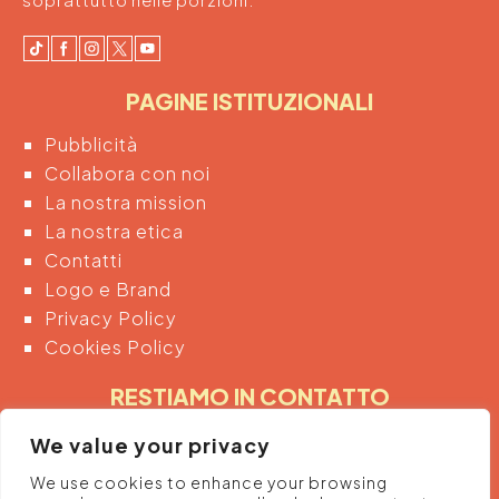
PAGINE ISTITUZIONALI
Pubblicità
Collabora con noi
La nostra mission
La nostra etica
Contatti
Logo e Brand
Privacy Policy
Cookies Policy
RESTIAMO IN CONTATTO
Inserendo di seguito la tua email acconsenti
We value your privacy
automaticamente al trattamento dei tuoi dati
We use cookies to enhance your browsing
personali per ricevere informazioni e promozioni