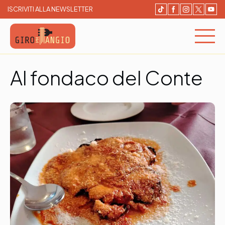
ISCRIVITI ALLA NEWSLETTER
Giro e Mangio
Cerca e Prenota un ristorante
Al fondaco del Conte