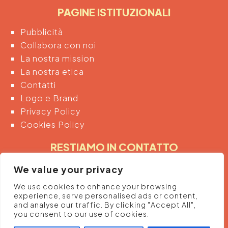
PAGINE ISTITUZIONALI
Pubblicità
Collabora con noi
La nostra mission
La nostra etica
Contatti
Logo e Brand
Privacy Policy
Cookies Policy
RESTIAMO IN CONTATTO
Inserendo di seguito la tua email acconsenti
We value your privacy
automaticamente al trattamento dei tuoi dati
We use cookies to enhance your browsing
personali per ricevere informazioni e promozioni
experience, serve personalised ads or content,
dalla piattaforma.
and analyse our traffic. By clicking "Accept All",
you consent to our use of cookies.