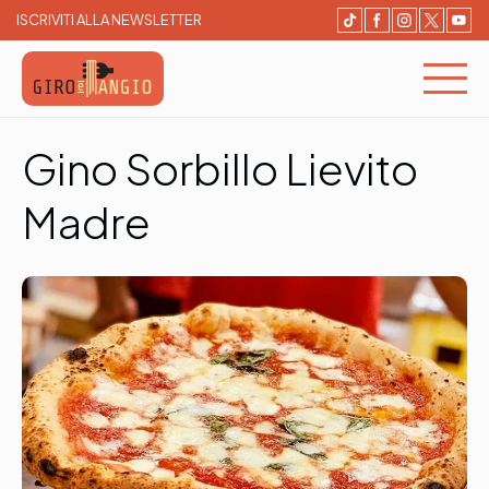
ISCRIVITI ALLA NEWSLETTER
Giro e Mangio
Cerca e Prenota un ristorante
Gino Sorbillo Lievito
Madre