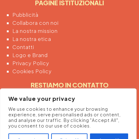
PAGINE ISTITUZIONALI
Pubblicità
Collabora con noi
La nostra mission
La nostra etica
Contatti
Logo e Brand
Privacy Policy
Cookies Policy
RESTIAMO IN CONTATTO
Inserendo di seguito la tua email acconsenti
We value your privacy
automaticamente al trattamento dei tuoi dati
We use cookies to enhance your browsing
personali per ricevere informazioni e promozioni
experience, serve personalised ads or content,
dalla piattaforma.
and analyse our traffic. By clicking "Accept All",
you consent to our use of cookies.