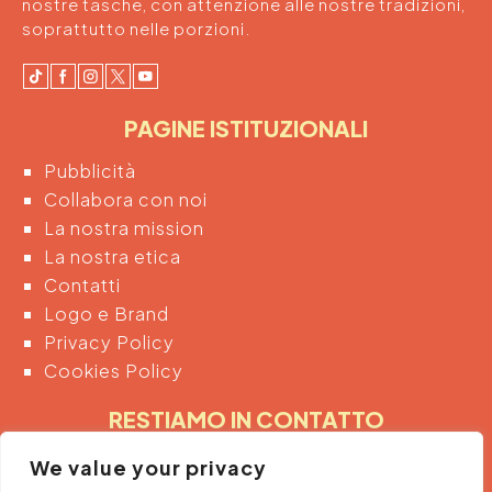
nostre tasche, con attenzione alle nostre tradizioni,
soprattutto nelle porzioni.
PAGINE ISTITUZIONALI
Pubblicità
Collabora con noi
La nostra mission
La nostra etica
Contatti
Logo e Brand
Privacy Policy
Cookies Policy
RESTIAMO IN CONTATTO
Inserendo di seguito la tua email acconsenti
We value your privacy
automaticamente al trattamento dei tuoi dati