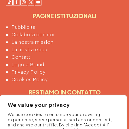
PAGINE ISTITUZIONALI
Pubblicità
Collabora con noi
La nostra mission
La nostra etica
Contatti
Logo e Brand
Privacy Policy
Cookies Policy
RESTIAMO IN CONTATTO
Inserendo di seguito la tua email acconsenti
We value your privacy
automaticamente al trattamento dei tuoi dati
We use cookies to enhance your browsing
personali per ricevere informazioni e promozioni
experience, serve personalised ads or content,
dalla piattaforma.
and analyse our traffic. By clicking "Accept All",