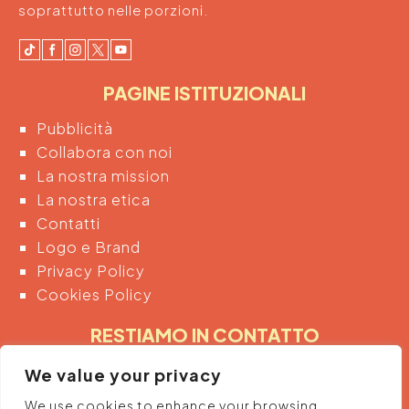
soprattutto nelle porzioni.
PAGINE ISTITUZIONALI
Pubblicità
Collabora con noi
La nostra mission
La nostra etica
Contatti
Logo e Brand
Privacy Policy
Cookies Policy
RESTIAMO IN CONTATTO
Inserendo di seguito la tua email acconsenti
We value your privacy
automaticamente al trattamento dei tuoi dati
We use cookies to enhance your browsing
personali per ricevere informazioni e promozioni