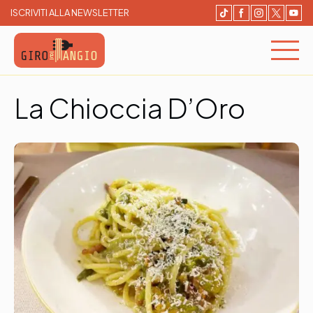
ISCRIVITI ALLA NEWSLETTER
Giro e Mangio
Cerca e Prenota un ristorante
La Chioccia D’Oro