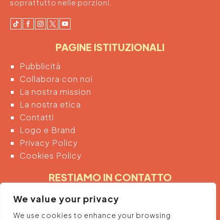
soprattutto nelle porzioni.
PAGINE ISTITUZIONALI
Pubblicità
Collabora con noi
La nostra mission
La nostra etica
Contatti
Logo e Brand
Privacy Policy
Cookies Policy
RESTIAMO IN CONTATTO
Inserendo di seguito la tua email acconsenti
We value your privacy
automaticamente al trattamento dei tuoi dati
We use cookies to enhance your browsing
personali per ricevere informazioni e promozioni