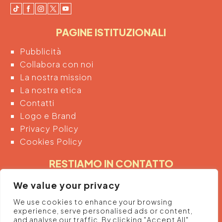
PAGINE ISTITUZIONALI
Pubblicità
Collabora con noi
La nostra mission
La nostra etica
Contatti
Logo e Brand
Privacy Policy
Cookies Policy
RESTIAMO IN CONTATTO
Inserendo di seguito la tua email acconsenti
We value your privacy
automaticamente al trattamento dei tuoi dati
We use cookies to enhance your browsing
personali per ricevere informazioni e promozioni
experience, serve personalised ads or content,
dalla piattaforma.
and analyse our traffic. By clicking "Accept All",