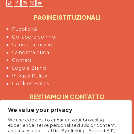
PAGINE ISTITUZIONALI
Pubblicità
Collabora con noi
La nostra mission
La nostra etica
Contatti
Logo e Brand
Privacy Policy
Cookies Policy
RESTIAMO IN CONTATTO
Inserendo di seguito la tua email acconsenti
We value your privacy
automaticamente al trattamento dei tuoi dati
We use cookies to enhance your browsing
personali per ricevere informazioni e promozioni
experience, serve personalised ads or content,
dalla piattaforma.
and analyse our traffic. By clicking "Accept All",