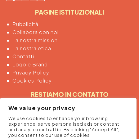
PAGINE ISTITUZIONALI
Pubblicità
Collabora con noi
La nostra mission
La nostra etica
Contatti
Logo e Brand
Privacy Policy
Cookies Policy
RESTIAMO IN CONTATTO
Inserendo di seguito la tua email acconsenti
We value your privacy
automaticamente al trattamento dei tuoi dati
We use cookies to enhance your browsing
personali per ricevere informazioni e promozioni
experience, serve personalised ads or content,
dalla piattaforma.
and analyse our traffic. By clicking "Accept All",
you consent to our use of cookies.