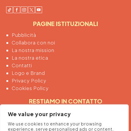
PAGINE ISTITUZIONALI
Pubblicità
Collabora con noi
La nostra mission
La nostra etica
Contatti
Logo e Brand
Privacy Policy
Cookies Policy
RESTIAMO IN CONTATTO
Inserendo di seguito la tua email acconsenti
We value your privacy
automaticamente al trattamento dei tuoi dati
We use cookies to enhance your browsing
personali per ricevere informazioni e promozioni
experience, serve personalised ads or content,