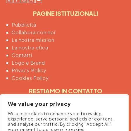
PAGINE ISTITUZIONALI
Pubblicità
Collabora con noi
La nostra mission
La nostra etica
Contatti
Logo e Brand
Privacy Policy
Cookies Policy
RESTIAMO IN CONTATTO
Inserendo di seguito la tua email acconsenti
We value your privacy
automaticamente al trattamento dei tuoi dati
We use cookies to enhance your browsing
personali per ricevere informazioni e promozioni
experience, serve personalised ads or content,
dalla piattaforma.
and analyse our traffic. By clicking "Accept All",
you consent to our use of cookies.