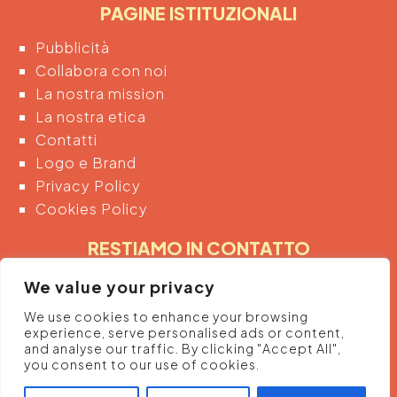
PAGINE ISTITUZIONALI
Pubblicità
Collabora con noi
La nostra mission
La nostra etica
Contatti
Logo e Brand
Privacy Policy
Cookies Policy
RESTIAMO IN CONTATTO
Inserendo di seguito la tua email acconsenti
We value your privacy
automaticamente al trattamento dei tuoi dati
We use cookies to enhance your browsing
personali per ricevere informazioni e promozioni
experience, serve personalised ads or content,
dalla piattaforma.
and analyse our traffic. By clicking "Accept All",
you consent to our use of cookies.