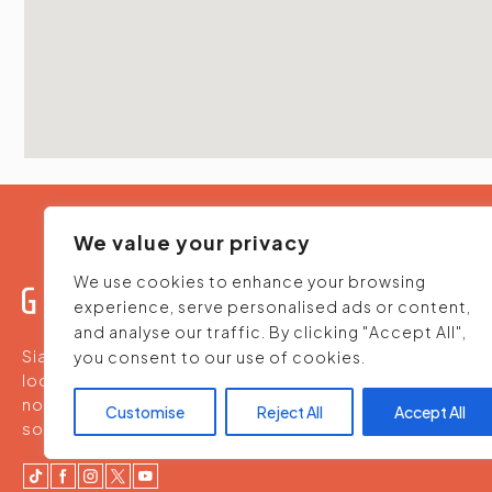
We value your privacy
We use cookies to enhance your browsing
experience, serve personalised ads or content,
and analyse our traffic. By clicking "Accept All",
Siamo un team che propone ristoranti, pizzerie e
you consent to our use of cookies.
location per aperitivi - ideali al nostro palato e alle
nostre tasche, con attenzione alle nostre tradizioni,
Customise
Reject All
Accept All
soprattutto nelle porzioni.