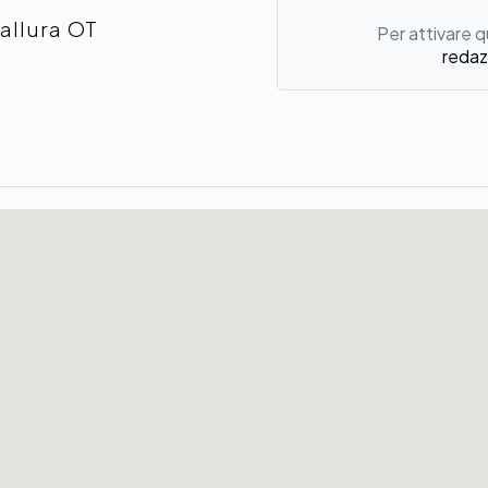
allura OT
Per attivare q
redaz