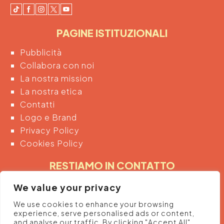
PAGINE ISTITUZIONALI
Pubblicità
Collabora con noi
La nostra mission
La nostra etica
Contatti
Logo e Brand
Privacy Policy
Cookies Policy
RESTIAMO IN CONTATTO
Inserendo di seguito la tua email acconsenti
We value your privacy
automaticamente al trattamento dei tuoi dati
We use cookies to enhance your browsing
personali per ricevere informazioni e promozioni
experience, serve personalised ads or content,
dalla piattaforma.
and analyse our traffic. By clicking "Accept All",