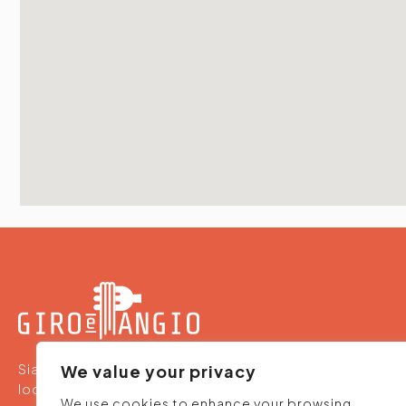
Siamo un team che propone ristoranti, pizzerie e
We value your privacy
location per aperitivi - ideali al nostro palato e alle
We use cookies to enhance your browsing