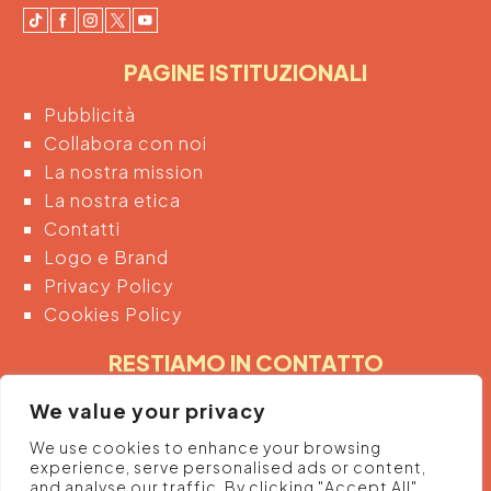
PAGINE ISTITUZIONALI
Pubblicità
Collabora con noi
La nostra mission
La nostra etica
Contatti
Logo e Brand
Privacy Policy
Cookies Policy
RESTIAMO IN CONTATTO
Inserendo di seguito la tua email acconsenti
We value your privacy
automaticamente al trattamento dei tuoi dati
We use cookies to enhance your browsing
personali per ricevere informazioni e promozioni
experience, serve personalised ads or content,
dalla piattaforma.
and analyse our traffic. By clicking "Accept All",