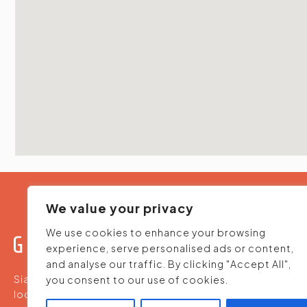
We value your privacy
We use cookies to enhance your browsing
experience, serve personalised ads or content,
and analyse our traffic. By clicking "Accept All",
Siamo un team che propone ristoranti, pizzerie e
you consent to our use of cookies.
location per aperitivi - ideali al nostro palato e alle