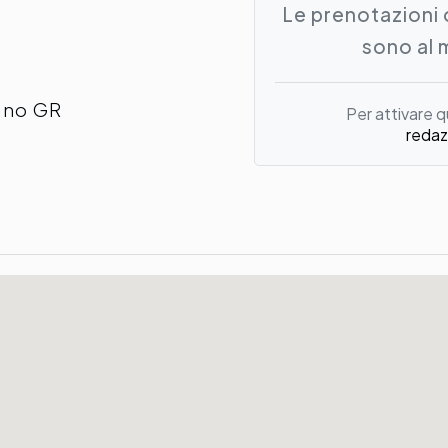
Le prenotazioni 
sono al 
iano GR
Per attivare q
redaz