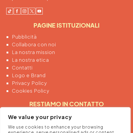
PAGINE ISTITUZIONALI
Pubblicità
Collabora con noi
La nostra mission
La nostra etica
Contatti
Logo e Brand
Privacy Policy
Cookies Policy
RESTIAMO IN CONTATTO
Inserendo di seguito la tua email acconsenti
We value your privacy
automaticamente al trattamento dei tuoi dati
We use cookies to enhance your browsing
personali per ricevere informazioni e promozioni
experience, serve personalised ads or content,