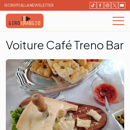
ISCRIVITI ALLA NEWSLETTER
Giro e Mangio
Cerca e Prenota un ristorante
Voiture Café Treno Bar