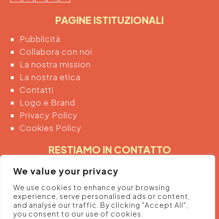
PAGINE ISTITUZIONALI
Pubblicità
Collabora con noi
La nostra mission
La nostra etica
Contatti
Logo e Brand
Privacy Policy
Cookies Policy
RESTIAMO IN CONTATTO
Inserendo di seguito la tua email acconsenti
We value your privacy
automaticamente al trattamento dei tuoi dati
We use cookies to enhance your browsing
personali per ricevere informazioni e promozioni
experience, serve personalised ads or content,
dalla piattaforma.
and analyse our traffic. By clicking "Accept All",
you consent to our use of cookies.