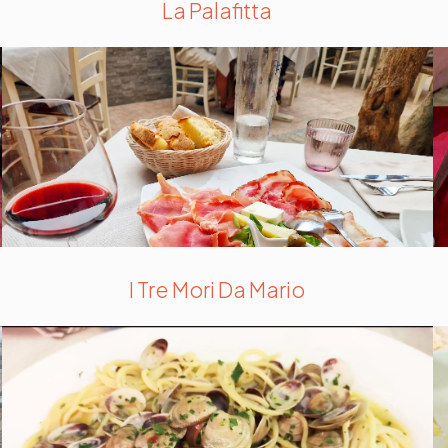
La Palafitta
I Tre Mori Da Mario