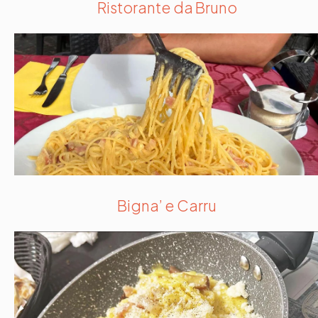
Ristorante da Bruno
Bigna’ e Carru