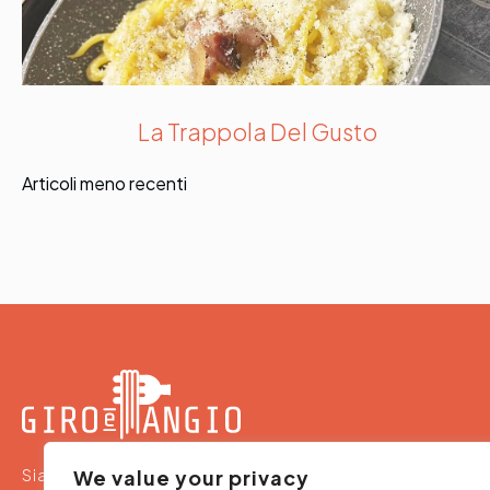
La Trappola Del Gusto
Articoli meno recenti
Navigazione
articoli
Siamo un team che propone ristoranti, pizzerie e
We value your privacy