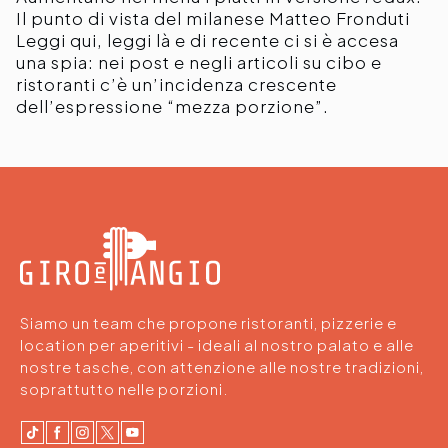
Il punto di vista del milanese Matteo Fronduti
Leggi qui
, leggi là e di recente ci si è accesa
una spia: nei post e negli articoli su cibo e
ristoranti c’è un’incidenza crescente
dell’espressione “mezza porzione”.
Siamo un team che propone ristoranti, pizzerie e
location per aperitivi - ideali al nostro palato e alle
nostre tasche, con attenzione alle nostre tradizioni,
soprattutto nelle porzioni.