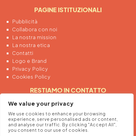
PAGINE ISTITUZIONALI
Pubblicità
Collabora con noi
La nostra mission
La nostra etica
Contatti
Logo e Brand
Privacy Policy
Cookies Policy
RESTIAMO IN CONTATTO
Inserendo di seguito la tua email acconsenti
We value your privacy
automaticamente al trattamento dei tuoi dati
We use cookies to enhance your browsing
personali per ricevere informazioni e promozioni
experience, serve personalised ads or content,
dalla piattaforma.
and analyse our traffic. By clicking "Accept All",
you consent to our use of cookies.