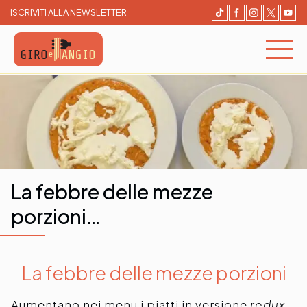
ISCRIVITI ALLA NEWSLETTER
Giro e Mangio
Cerca e Prenota un ristorante
CERCA E PRENOTA UN
LOCALE
La febbre delle mezze
porzioni…
La febbre delle mezze porzioni
Aumentano nei menu i piatti in versione
redux
.