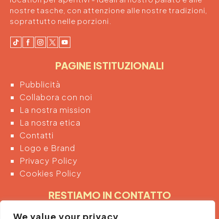
nostre tasche, con attenzione alle nostre tradizioni,
soprattutto nelle porzioni.
PAGINE ISTITUZIONALI
Pubblicità
Collabora con noi
La nostra mission
La nostra etica
Contatti
Logo e Brand
Privacy Policy
Cookies Policy
RESTIAMO IN CONTATTO
Inserendo di seguito la tua email acconsenti
We value your privacy