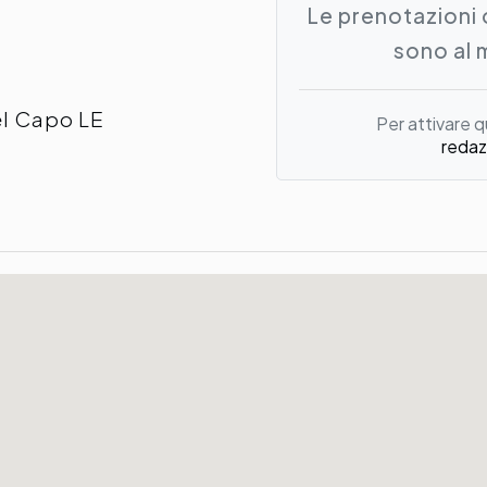
Le prenotazioni 
sono al 
el Capo LE
Per attivare q
redaz