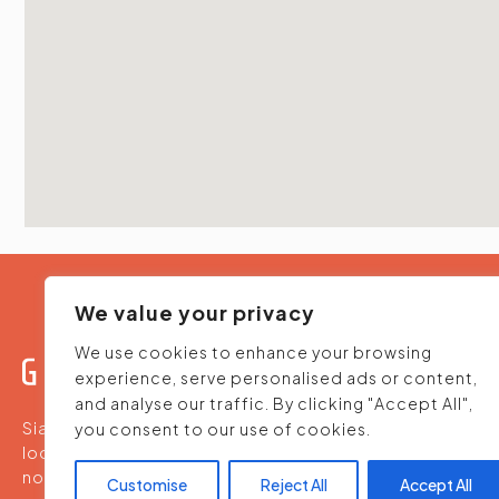
We value your privacy
We use cookies to enhance your browsing
experience, serve personalised ads or content,
and analyse our traffic. By clicking "Accept All",
Siamo un team che propone ristoranti, pizzerie e
you consent to our use of cookies.
location per aperitivi - ideali al nostro palato e alle
nostre tasche, con attenzione alle nostre tradizioni,
Customise
Reject All
Accept All